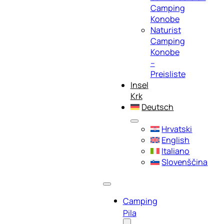
Camping
Konobe
Naturist
Camping
Konobe
–
Preisliste
Insel
Krk
Deutsch
Hrvatski
English
Italiano
Slovenščina
Camping
Pila