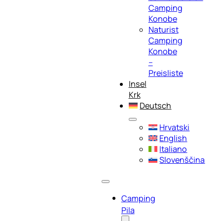
Camping
Konobe
Naturist
Camping
Konobe
–
Preisliste
Insel
Krk
Deutsch
Hrvatski
English
Italiano
Slovenščina
Camping
Pila