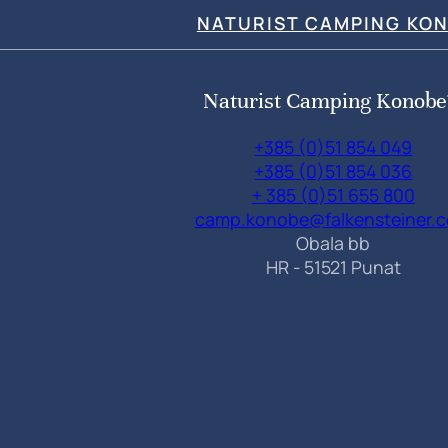
NATURIST CAMPING KO
Naturist Camping Konobe
+385 (0)51 854 049
+385 (0)51 854 036
+ 385 (0)51 655 800
camp.konobe@falkensteiner.
Obala bb
HR - 51521 Punat