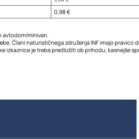
0,98 €
en avtodom/minivan.
be. Člani naturističnega združenja INF imajo pravico
nske izkaznice je treba predložiti ob prihodu; kasnejše