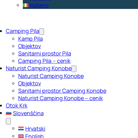
Italiano
Camping Pila
Kamp Pila
Objektov
Sanitarni prostor Pila
Camping Pila – cenik
Naturist Camping Konobe
Naturist Camping Konobe
Objektov
Sanitarni prostor Camping Konobe
Naturist Camping Konobe – cenik
Otok Krk
Slovenščina
Hrvatski
English