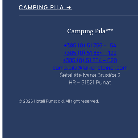
CAMPING PILA →
Camping Pila***
+385 (0) 51 755 – 154
+385 (0) 51 854 – 122
+385 (0) 51 854 – 020
camp.pila@falkensteiner.com
Šetalište Ivana Brusića 2
HR – 51521 Punat
© 2026 Hoteli Punat d.d. All right reserved.