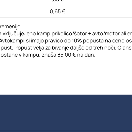
0,65 €
remenijo.
vključuje: eno kamp prikolico/šotor + avto/motor ali 
Avtokampi.si imajo pravico do 10% popusta na ceno ose
pust. Popust velja za bivanje daljše od treh noči. Čla
ki ostane v kampu, znaša 85,00 € na dan.