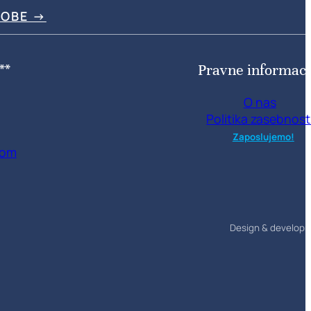
NOBE →
**
Pravne informaci
O nas
Politika zasebnost
Zaposlujemo!
com
Design & develop