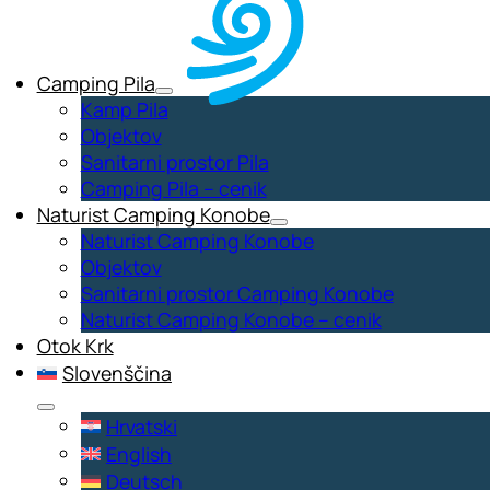
Camping Pila
Kamp Pila
Objektov
Sanitarni prostor Pila
Camping Pila – cenik
Naturist Camping Konobe
Naturist Camping Konobe
Objektov
Sanitarni prostor Camping Konobe
Naturist Camping Konobe – cenik
Otok Krk
Slovenščina
Hrvatski
English
Deutsch