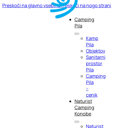
Preskoči na glavno vsebino
Preskoči na nogo strani
Camping
Pila
Kamp
Pila
Objektov
Sanitarni
prostor
Pila
Camping
Pila
–
cenik
Naturist
Camping
Konobe
Naturist