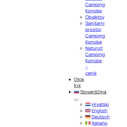
Camping
Konobe
Objektov
Sanitarni
prostor
Camping
Konobe
Naturist
Camping
Konobe
–
cenik
Otok
Krk
Slovenščina
Hrvatski
English
Deutsch
Italiano