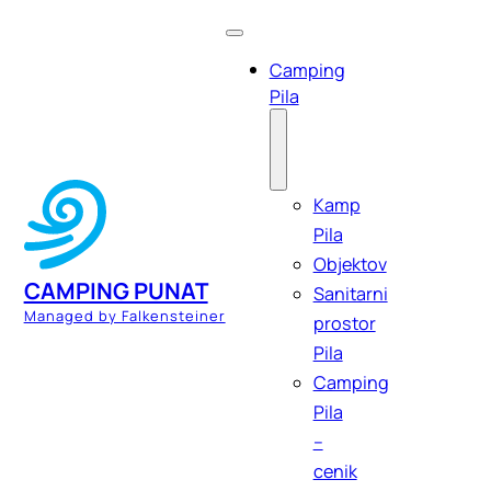
Camping
Pila
Kamp
Pila
Objektov
CAMPING PUNAT
Sanitarni
Managed by Falkensteiner
prostor
Pila
Camping
Pila
–
cenik