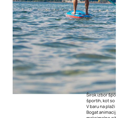
Širok izbor špor
športih, kot so k
V baru na plaži 
Bogat animacijs
maksimalno giblj