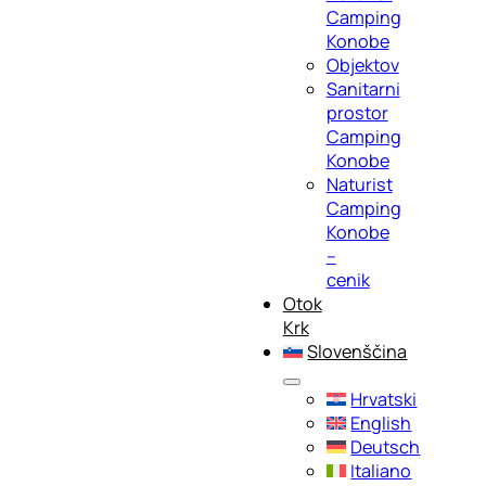
Camping
Konobe
Objektov
Sanitarni
prostor
Camping
Konobe
Naturist
Camping
Konobe
–
cenik
Otok
Krk
Slovenščina
Hrvatski
English
Deutsch
Italiano