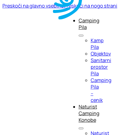
Preskoči na glavno vsebino
Preskoči na nogo strani
Camping
Pila
Kamp
Pila
Objektov
Sanitarni
prostor
Pila
Camping
Pila
–
cenik
Naturist
Camping
Konobe
Naturist