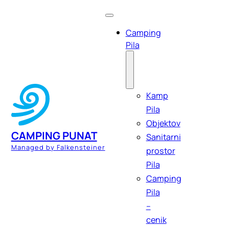
Camping
Pila
Kamp
Pila
Objektov
CAMPING PUNAT
Sanitarni
Managed by Falkensteiner
prostor
Pila
Camping
Pila
–
cenik