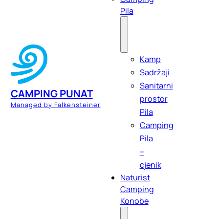
Pila
Kamp
Sadržaji
Sanitarni
CAMPING PUNAT
prostor
Managed by Falkensteiner
Pila
Camping
Pila
–
cjenik
Naturist
Camping
Konobe