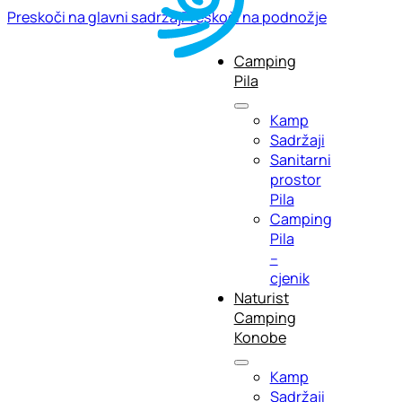
Preskoči na glavni sadržaj
Preskoči na podnožje
Camping
Pila
Kamp
Sadržaji
Sanitarni
prostor
Pila
Camping
Pila
–
cjenik
Naturist
Camping
Konobe
Kamp
Sadržaji