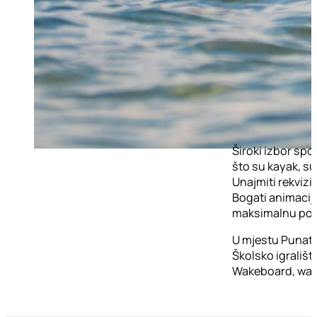
Široki izbor spo
što su kayak, sup
Unajmiti rekviz
Bogati animacijs
maksimalnu pokre
U mjestu Punat:
Školsko igrališ
Wakeboard, water