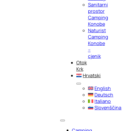
Sanitarni
prostor
Camping
Konobe
Naturist
Camping
Konobe
–
cjenik
Otok
Krk
Hrvatski
English
Deutsch
Italiano
Slovenščina
Camping