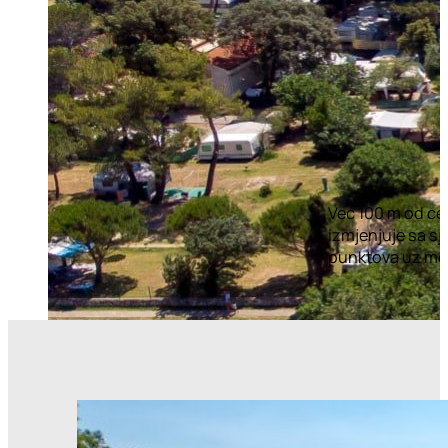
Već 100 m od ce
izmjenjuje sa sj
punktova uz mog