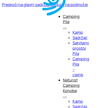
Preskoči na glavni sadržaj
Preskoči na podnožje
Camping
Pila
Kamp
Sadržaji
Sanitarni
prostor
Pila
Camping
Pila
–
cjenik
Naturist
Camping
Konobe
Kamp
Sadržaji