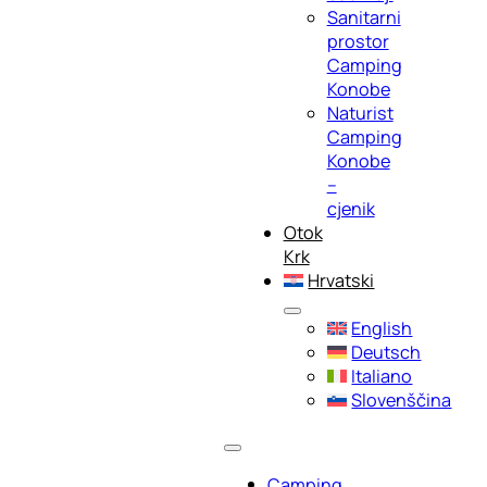
Sanitarni
prostor
Camping
Konobe
Naturist
Camping
Konobe
–
cjenik
Otok
Krk
Hrvatski
English
Deutsch
Italiano
Slovenščina
Camping