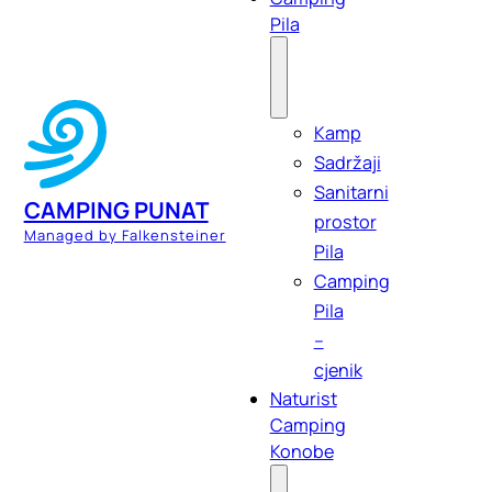
Pila
Kamp
Sadržaji
Sanitarni
CAMPING PUNAT
prostor
Managed by Falkensteiner
Pila
Camping
Pila
–
cjenik
Naturist
Camping
Konobe